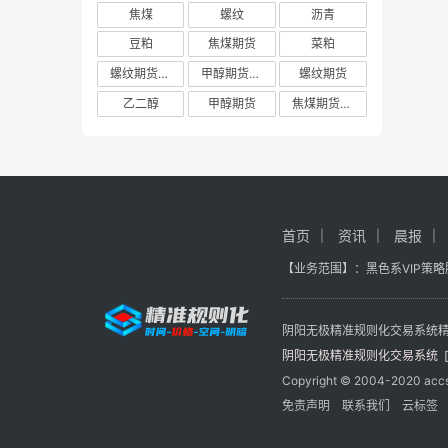
焦煤
螺纹
沥青
豆粕
焦煤期货
菜粕
螺纹期货短线精准交易系统
甲醇期货精准短线量化交易系统
螺纹期货
乙二醇
甲醇期货
焦煤期货短线精准交易系统
首页
资讯
晨报
【业务范围】：
黑色系VIP策
阴阳无极精准规则化交易系统精确
阴阳无极精准规则化交易系统 [
Copyright © 2004-2020 a
免责声明
联系我们
云标签