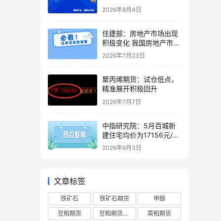
4%，其中一线城市增长
2026年8月4日
14%
住建部：房地产市场出现
积极变化 我国房地产市场
已经从增量时代进入存量
2026年7月23日
时代
聚丙烯期货：试仓低点，
精准展开积极回升
2026年7月7日
中指研究院：5月百城新
建住宅均价为17156元/平
方米，同比上涨2.03%
2026年6月3日
文章标签
铁矿石
铁矿石期货
甲醇
豆粕期货
豆粕期货短线精准交易系统
菜粕期货