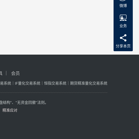
疑似
微博
漏油
带呈
业务
灰白
色油
膜
分享本页
状，
覆…
具
会员
易系统
｜
IF量化交易系统
｜
恒指交易系统
｜
期货精准量化交易系统
盘结构”、“无资金回撤”法则。
、精准应对