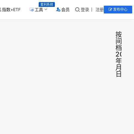
套利系统
指数+ETF
工具
会员
登录
注册
发布中心
按时
间归
档：
2026
年5
月9
日
卫星
国
际
图像
要
闻
显示
5月9
伊朗
日
讯，
哈尔