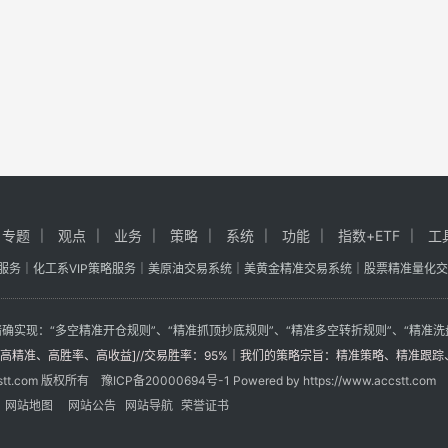
专题
观点
业务
策略
系统
功能
指数+ETF
工
略服务
｜
化工系VIP策略服务
｜
美原油交易系统
｜
美黄金精准交易系统
｜
股票精准量化交
实现：“多空精准开仓规则”、“精准抓顶抄底规则”、“精准多空转折规则”、“精准洗
高精准、高胜率、高收益]//交易胜率：95%
｜
我们的策略宗旨：精准策略、精准跟踪
ccstt.com 版权所有 豫
ICP备20000694
号-1 Powered by https://www.accstt.com
网站地图
网站公告
网站导航
荣誉证书