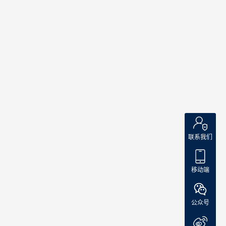
漏
油，
覆盖
面积
达数
十平
方公
里。
卫星
于5月
联系我们
6日至
8日拍
摄的
移动端
图像
显
公众号
示，
这片