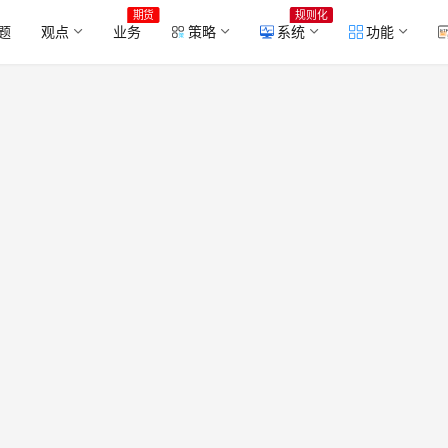
期货
规则化
题
观点
业务
策略
系统
功能