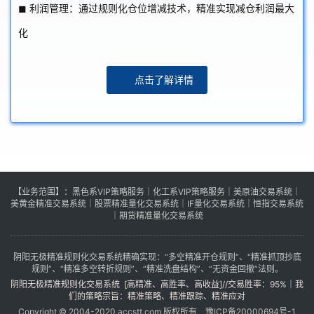
◼ 利润管理：通过规则化仓位增减技术，精准实现减仓利润最大
化
点击了解详情
【业务范围】：
黑色系VIP策略服务
｜
化工系VIP策略服务
｜
美原油交易系统
｜
美黄金精准交易系统
｜
股票精准量化交易系统
｜
IF量化交易系统
｜
恒指交易系统
｜
期货精准量化交易系统
阴阳无极精准规则化交易系统精确实现：“多空精准开仓规则”、“精准抓顶抄底
规则”、“精准多空转折规则”、“精准洗盘结构”、“无资金回撤”法则。
阴阳无极精准规则化交易系统 [高精准、高胜率、高收益]//交易胜率：95%
｜
我
们的策略宗旨：精准策略、精准跟踪、精准应对
Copyright © 2004-2020 accstt.com 版权所有 豫
ICP备20000694
号-1