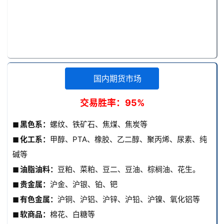
国内期货市场
交易胜率：95%
◼ 黑色系：
螺纹、铁矿石、焦煤、焦炭等
◼ 化工系：
甲醇、PTA、橡胶、乙二醇、聚丙烯、尿素、纯
碱等
◼ 油脂油料：
豆粕、菜粕、豆二、豆油、棕榈油、花生。
◼ 贵金属：
沪金、沪银、铂、钯
◼ 有色金属：
沪铜、沪铝、沪锌、沪铅、沪镍、氧化铝等
◼ 软商品：
棉花、白糖等