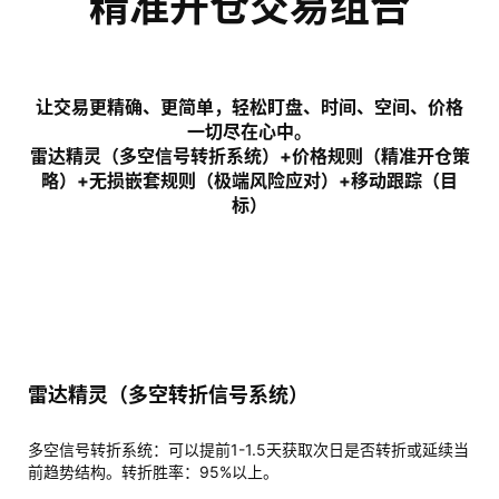
精准开仓交易组合
观
点
让交易更精确、更简单，轻松盯盘、时间、空间、价格
一切尽在心中。
雷达精灵（多空信号转折系统）+价格规则（精准开仓策
日
略）+无损嵌套规则（极端风险应对）+移动跟踪（目
历
标）
业
务
策
略
雷达精灵（多空转折信号系统）
多空信号转折系统：可以提前1-1.5天获取次日是否转折或延续当
前趋势结构。转折胜率：95%以上。
系