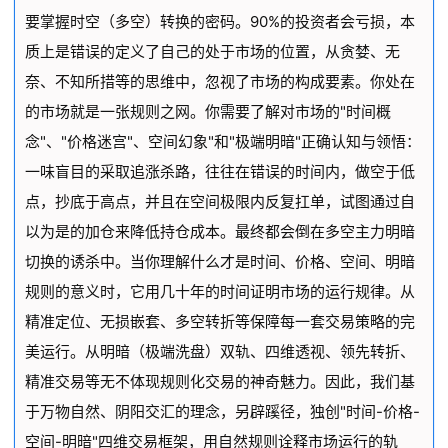
要掌握时空（多空）转换的密码。90%的投资者会亏损，本
质上是错误的定义了自己的处于市场的位置，从贪婪、无
奈、不知所措等的思维中，忽视了市场的构成要素。你处在
的市场就是一张规则之网。你需要了解对市场的"时间概
念"、"价格迷宫"、空间幻象"和"极端明暗"正确认知与领悟：
一味盲目的采取追涨杀路，往往在错误的时间内，做空于低
点，抄底于高点，并且在空间极限内反复扛单，试图通过自
以为是的加仓来降低持仓成本。最终都会倒在多空主力明暗
切换的诱杀中。当你理解什么才是时间、价格、空间、明暗
规则的意义时，它用几十年的时间证明市场的运行规律。从
精准定位、无损嵌套、多空转折等保障每一套交易策略的完
美运行。从明暗（极端洗盘）双轨、四维透视、领先转折、
精准交易等无不体现规则化交易的神奇魅力。因此，我们基
于万物自然、阴阳交汇的理念，另辟蹊径，独创"时间-价格-
空间-明暗"四维交易框架，用自然规则诠释市场运行的轨