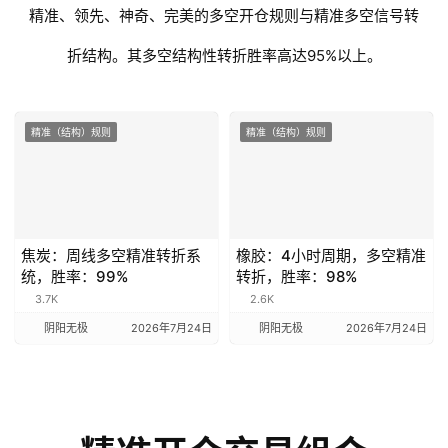
精准、领先、神奇、完美的多空开仓规则与精准多空信号转
折结构。其多空结构性转折胜率高达95%以上。
精准（结构）规则
精准（结构）规则
首
页
资
焦炭：周线多空精准转折系
橡胶：4小时周期，多空精准
统，胜率：99%
转折，胜率：98%
讯
3.7K
2.6K
阴阳无极
2026年7月24日
阴阳无极
2026年7月24日
晨
报
专
题